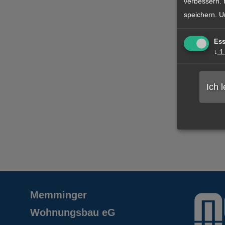
verbessern. 
speichern.
U
Ess
↓
1
Ich 
Memminger
Wohnungsbau eG