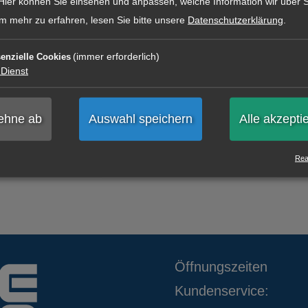
Hier können Sie einsehen und anpassen, welche Information wir über S
m mehr zu erfahren, lesen Sie bitte unsere
Datenschutzerklärung
.
(immer erforderlich)
enzielle Cookies
Dienst
lehne ab
Auswahl speichern
Alle akzepti
Real
Öffnungszeiten
Kundenservice: