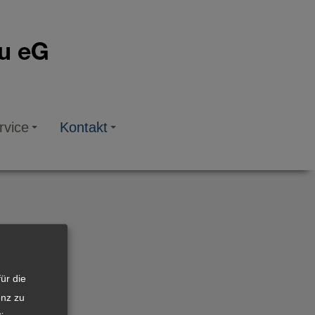
rvice
Kontakt
ür die
enz zu